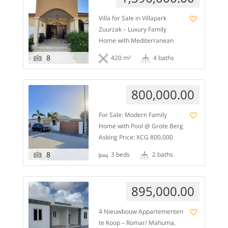
spacious apartments. Each
Villa for Sale in Villapark
unit includes: 2 bedrooms 1
Zuurzak – Luxury Family
bathroom Living room Open
Home with Mediterranean
kitchen Additional highlights:
Charm and Private Pool
All three apartments are
8
420 m²
4 baths
Asking Price: Cg 1,396.000
currently rented, generating
Situated on a corner plot of
income from day one Fully […]
1150 m² in the exclusive
800,000.00
Villapark Zuurzak, this
beautiful villa offers a
For Sale: Modern Family
spacious living area of
Home with Pool @ Grote Berg
approximately 420 m². The
Asking Price: XCG 800,000
home combines
Modern and well-maintained
Mediterranean charm with
8
3 beds
2 baths
home located in the quiet
modern comforts, […]
residential area of Grote
Berg. Built on owned land, this
895,000.00
property offers space,
comfort, and strong indoor-
4 Nieuwbouw Appartementen
outdoor living. The house
te Koop – Romar/ Mahuma,
features a large open living