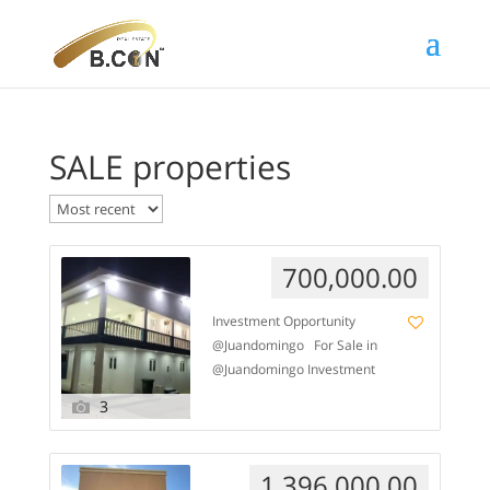
SALE properties
700,000.00
Investment Opportunity
@Juandomingo For Sale in
@Juandomingo Investment
with Immediate Return On a
3
484 m² freehold
lot(ownland/eigendomsgrond),
this well-maintained complex
1,396,000.00
(built in 2020) offers three