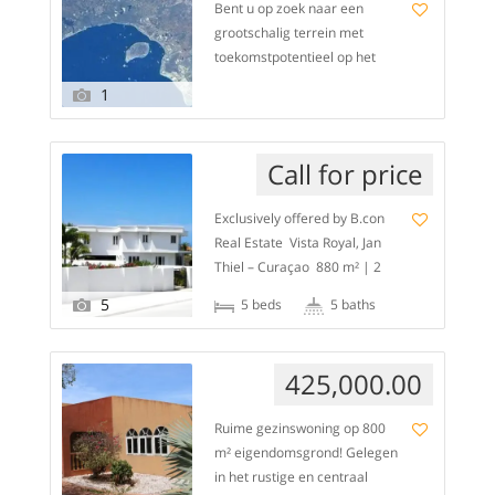
Bent u op zoek naar een
grootschalig terrein met
toekomstpotentieel op het
prachtige Bonaire? Dan is dit
1
een uitgelezen kans voor
investeerders en
ontwikkelaars. 📍 Gelegen in
Call for price
het oosten van Kralendijk,
dicht bij Antriol met directe
Exclusively offered by B.con
routes naar de Aerodroom
Real Estate Vista Royal, Jan
Bonaire International Airport,
Thiel – Curaçao 880 m² | 2
een opkomend gebied met
floors | 5 bedrooms | 5
veel perspectief, voor 75 USD/
5
5 beds
5 baths
bathrooms Garage for 5 cars
M2 📈 Proces […]
| Private pool | High-quality
finishes ⸻ Step inside this
425,000.00
impressive villa, situated in
the prestigious Vista
Ruime gezinswoning op 800
Royal neighborhood – Jan
m² eigendomsgrond! Gelegen
Thiel’s prime location. With a
in het rustige en centraal
living area of no […]