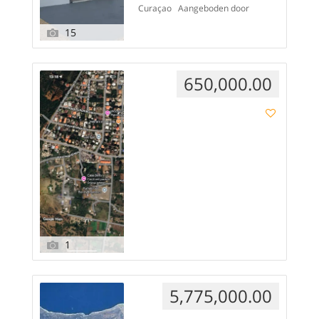
Curaçao Aangeboden door
area with plenty of natural
BCon Real Estate Wij
light, directly […]
15
presenteren met trots dit
splinternieuwe
appartementencomplex
650,000.00
gelegen in het centraal
gelegen Mahuma, Curaçao.
Een uitstekende
investeringsmogelijkheid,
perfect voor kort verblijf
(Airbnb) én lange termijn
verhuur. Kenmerken van het
object • Vraagprijs: XCG
895.000 • Erfpachtgrond: 467
m² […]
1
5,775,000.00